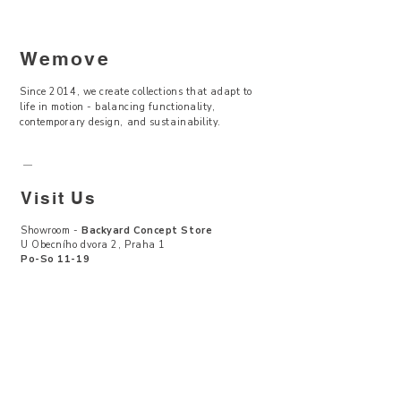
Wemove
Since 2014, we create collections that adapt to
life in motion - balancing functionality,
contemporary design, and sustainability.
—
Visit Us
Showroom -
Backyard Concept Store
U Obecního dvora 2, Praha 1
Po-So 11-19
About Us
Where to find
Contact Us
Size Guide
Terms & Conditions
Return & Exchanges