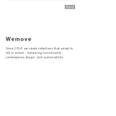
Send
Wemove
Since 2014, we create collections that adapt to
life in motion - balancing functionality,
contemporary design, and sustainability.
—
Visit Us
Showroom -
Backyard Concept Store
U Obecního dvora 2, Praha 1
Po-So 11-19
About Us
Where to find