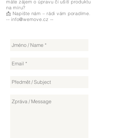
máte zájem o úpravu či ušití produktu
na míru?
📩 Napište nám – rádi vám poradíme.
--
info@wemove.cz
--