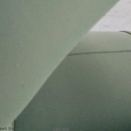
out Us
CZK (Kč)