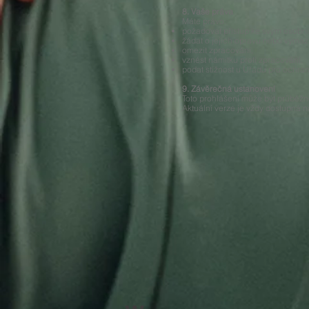
8. Vaše práva
Máte právo:
požadovat přístup ke svým osobn
žádat o jejich opravu nebo výmaz
omezit zpracování,
vznést námitku proti zpracování,
podat stížnost u Úřadu pro ochra
9. Závěrečná ustanovení
Toto prohlášení může být průběžn
Aktuální verze je vždy dostupná na