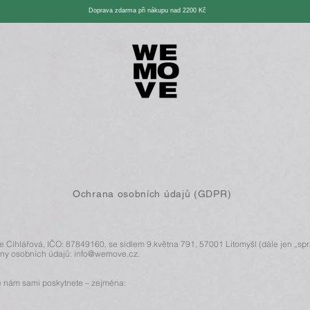
Doprava zdarma při nákupu nad 2200 Kč
Ochrana osobních údajů (GDPR)
 Cihlářová, IČO: 87849160, se sídlem 9.května 791, 57001 Litomyšl (dále jen „spr
any osobních údajů: info@wemove.cz.
 nám sami poskytnete – zejména: