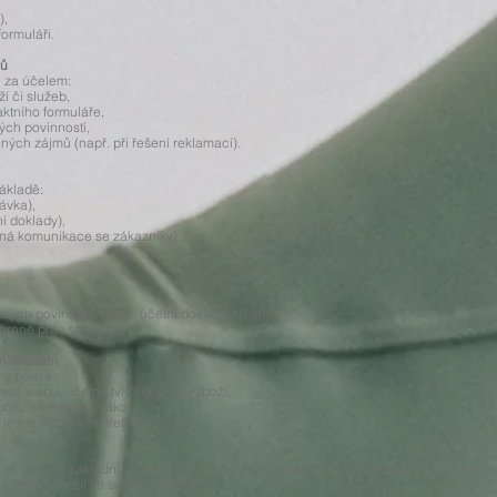
),
ormuláři.
jů
 za účelem:
í či služeb,
ktního formuláře,
ých povinností,
ých zájmů (např. při řešení reklamací).
ákladě:
ávka),
í doklady),
ná komunikace se zákazníky).
ých povinností (např. účetní doklady 10 let),
hraně práv správce.
ím stranám
ny pouze:
voz webu, účetnictví či dopravu zboží,
okud to stanoví zákon.
je neprodáváme třetím stranám.
s pro své základní fungování a pro anonymní statistiku návštěvnosti (např. pomoc
t nebo omezit ve svém prohlížeči.