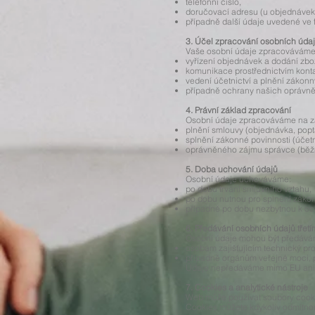
telefonní číslo,
doručovací adresu (u objednávek
případně další údaje uvedené ve f
3. Účel zpracování osobních úda
Vaše osobní údaje zpracováváme
vyřízení objednávek a dodání zbož
komunikace prostřednictvím konta
vedení účetnictví a plnění zákonn
případně ochrany našich oprávněn
4. Právní základ zpracování
Osobní údaje zpracováváme na z
plnění smlouvy (objednávka, popt
splnění zákonné povinnosti (účetn
oprávněného zájmu správce (běž
5. Doba uchování údajů
Osobní údaje uchováváme:
po dobu trvání smluvního vztahu,
po dobu nutnou pro splnění zákonn
případně po dobu nezbytnou k oc
6. Předávání osobních údajů třet
Osobní údaje mohou být předává
osobám zajišťujícím technický pro
případně orgánům veřejné moci, p
Údaje nepředáváme mimo EU ani 
7. Cookies a analytické nástroje
Web může používat soubory cookie
Cookies můžete kdykoliv odmítnou