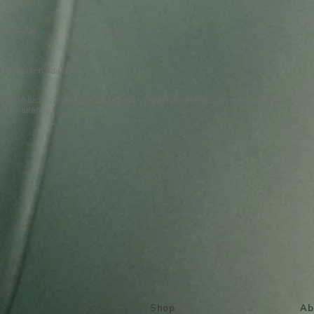
ím údajům,
,
nu osobních údajů.
ě aktualizováno podle změn právních předpisů nebo našich interních procesů.
 této stránce.
Shop
Ab