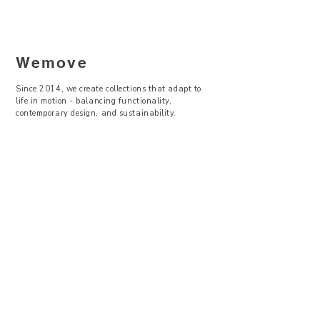
Wemove
Since 2014, we create collections that adapt to
life in motion - balancing functionality,
contemporary design, and sustainability.
—
Visit Us
Showroom -
Backyard Concept Store
U Obecního dvora 2, Praha 1
Po-So 11-19
About Us
Where to find
Contact Us
Size Guide
Terms & Conditions