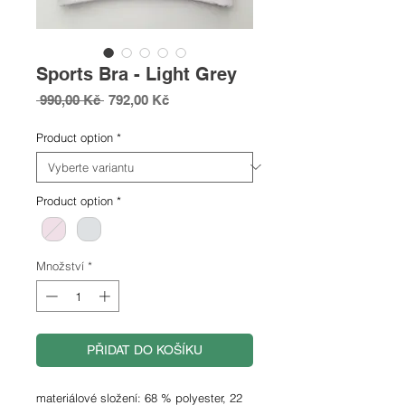
Sports Bra - Light Grey
Běžná
Zvýhodněná
 990,00 Kč 
792,00 Kč
cena
cena
Product option
*
Product option
*
Množství
*
PŘIDAT DO KOŠÍKU
materiálové složení: 68 % polyester, 22