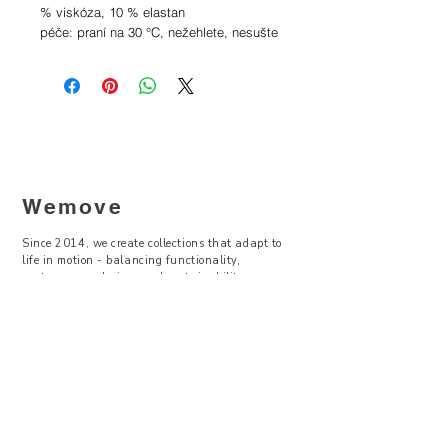
% viskóza, 10 % elastan
péče: praní na 30 °C, nežehlete, nesušte
v bubnové sušičce, nebělte
Tabulka velikostí
Wemove
Since 2014, we create collections that adapt to
life in motion - balancing functionality,
contemporary design, and sustainability.
—
Visit Us
Showroom -
Backyard Concept Store
U Obecního dvora 2, Praha 1
Po-So 11-19