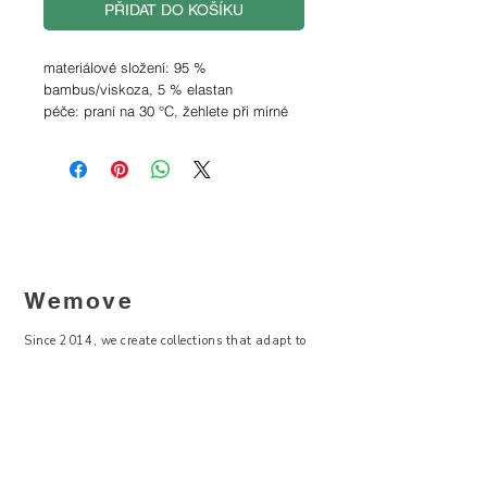
PŘIDAT DO KOŠÍKU
materiálové složení: 95 %
bambus/viskoza, 5 % elastan
péče: praní na 30 °C, žehlete při mírné
teplotě, nesušte v bubnové sušičce,
nebělte
* modelka měří 173 cm a nosí velikost S
Tabulka velikostí
Wemove
Since 2014, we create collections that adapt to
life in motion - balancing functionality,
contemporary design, and sustainability.
—
Visit Us