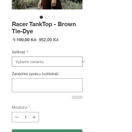
Racer TankTop - Brown
Tie-Dye
Běžná
Zvýhodněná
 1 190,00 Kč 
952,00 Kč
cena
cena
Velikost
*
Zanechte zprávu (volitelné)
0/500
Množství
*