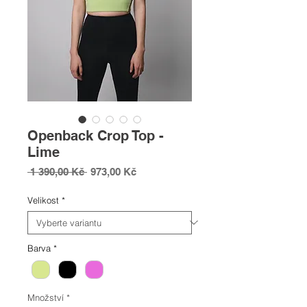
Openback Crop Top -
Lime
Běžná
Zvýhodněná
 1 390,00 Kč 
973,00 Kč
cena
cena
Velikost
*
Barva
*
Množství
*