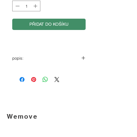
PŘIDAT DO KOŠÍKU
popis:
Krátký sportovní top v osvěžující
limetkové barvě s výstřihem na předním
i zadním díle. Příjemně pružný materiál
se jemně přizpůsobí postavě a
poskytuje komfort po celý den.
Materiálové složení:
80 % polyester, 20 % elastan
Péče:
Wemove
Praní na 30 °C • Žehlit při střední teplotě
• Nesušit v bubnové sušičce • Nebělit
Since 2014, we create collections that adapt to
Velikostní tabulk
a
life in motion - balancing functionality,