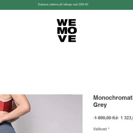
Doprava zdarma při nákupu nad 2200 Kč
Monochromati
Grey
Běžná
 1 890,00 Kč 
1 323
cena
Velikost
*