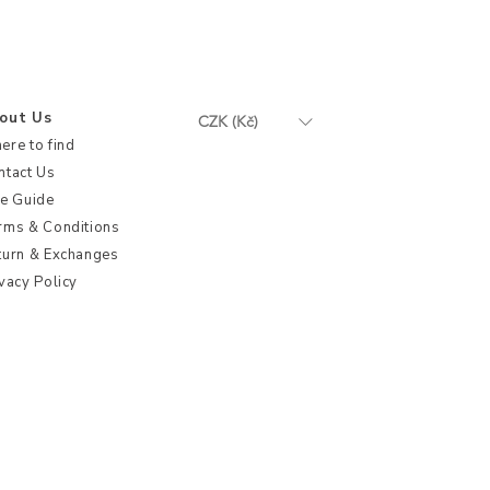
out Us
CZK (Kč)
ere to find
ntact Us
ze Guide
rms & Conditions
turn & Exchanges
vacy Policy