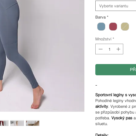
Vyberte variantu
Barva
*
Množství
*
PŘ
-
Sportovní legíny s v
Pohodlné legíny vhod
aktivity
. Vyrobené z pr
se přizpůsobí pohybu 
potřeba.
Vysoký pas
siluetu.
Detaily: