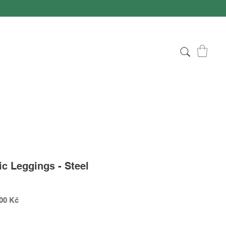
c Leggings - Steel
Zvýhodněná
,00 Kč
cena