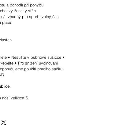
otu a pohodlí při pohybu
ichotivý ženský střih
riál vhodný pro sport i volný čas
i pasu
lastan
hlete • Nesušte v bubnové sušičce •
Nebělte • Pro snížení uvolňování
doporučujeme použití pracího sáčku,
ND.
blice.
nosí velikost S.