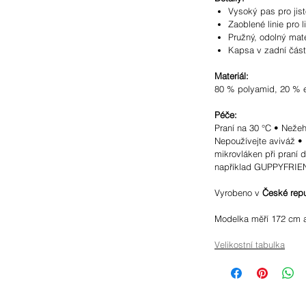
Vysoký pas pro jist
Zaoblené linie pro l
Pružný, odolný mate
Kapsa v zadní část
Materiál:
80 % polyamid, 20 % e
Péče:
Praní na 30 °C • Neže
Nepoužívejte aviváž • 
mikrovláken při praní 
například GUPPYFRIE
Vyrobeno v
České repu
Modelka měří 172 cm a 
Velikostní tabulka