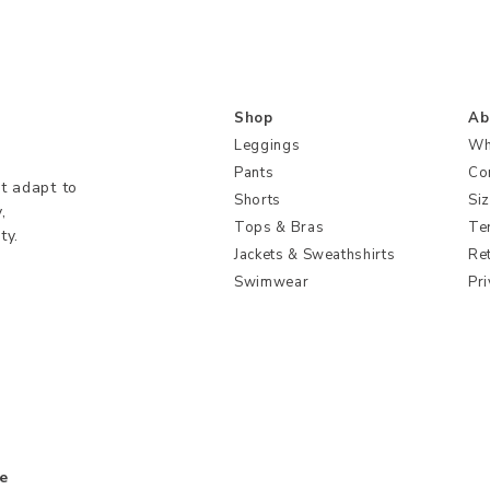
Shop
Ab
Leggings
Wh
Pants
Co
t adapt to
Shorts
Si
,
Tops & Bras
Te
ty.
Jackets & Sweathshirts
Re
Swimwear
Pri
e