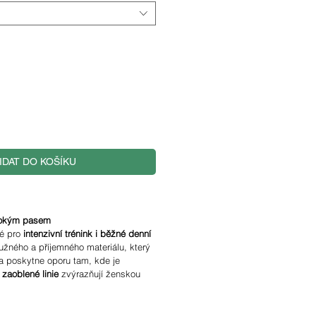
IDAT DO KOŠÍKU
ysokým pasem
né pro
intenzivní trénink i běžné denní
užného a příjemného materiálu, který
a poskytne oporu tam, kde je
a
zaoblené linie
zvýrazňují ženskou