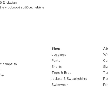
10 % elastan
ušte v bubnové sušičce, nebělte
t S
Shop
Ab
Leggings
Wh
Pants
Co
t adapt to
Shorts
Si
,
Tops & Bras
Te
ty.
Jackets & Sweathshirts
Re
Swimwear
Pri