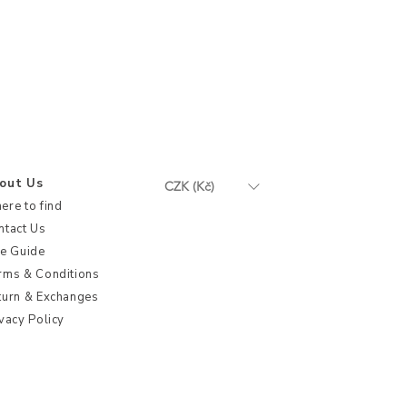
out Us
CZK (Kč)
ere to find
ntact Us
ze Guide
rms & Conditions
turn & Exchanges
vacy Policy