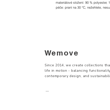
materiálové složení: 90 % polyester, 
péče: praní na 30 °C, nežehlete, nes
* modelka měří 172 cm a nosí velikos
Tabulka velikostí
Wemove
Since 2014, we create collections tha
life in motion - balancing functionality
contemporary design, and sustainabili
—