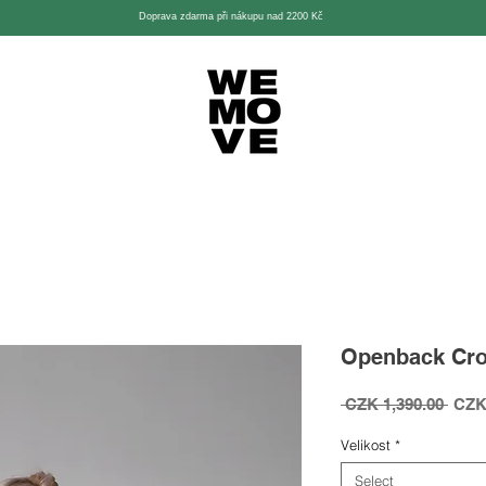
Doprava zdarma při nákupu nad 2200 Kč
Openback Cro
Regu
 CZK 1,390.00 
CZK
Price
Velikost
*
Select