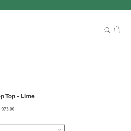
p Top - Lime
lar
Sale
 973.00
Price