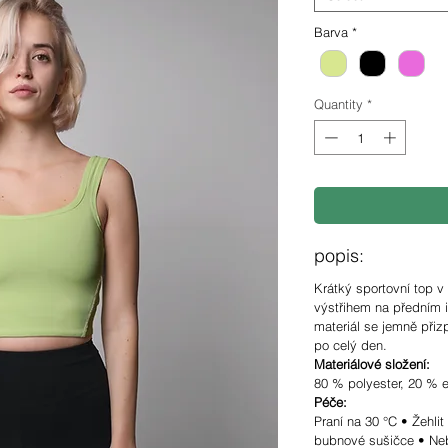
Barva
*
Quantity
*
popis:
Krátký sportovní top v
výstřihem na předním i
materiál se jemně přiz
po celý den.
Materiálové složení:
80 % polyester, 20 % e
Péče:
Praní na 30 °C • Žehlit 
bubnové sušičce • Neb