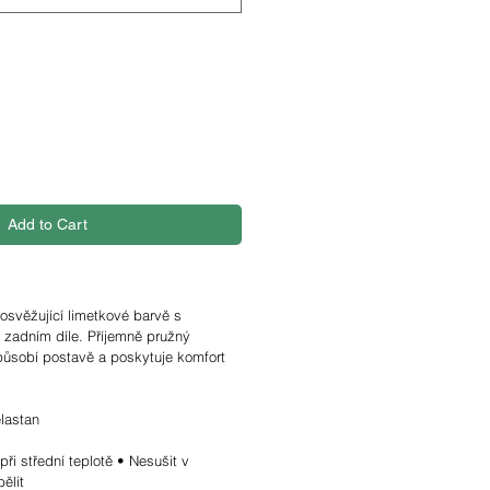
Add to Cart
 osvěžující limetkové barvě s
 zadním díle. Příjemně pružný
působí postavě a poskytuje komfort
lastan
při střední teplotě • Nesušit v
ělit