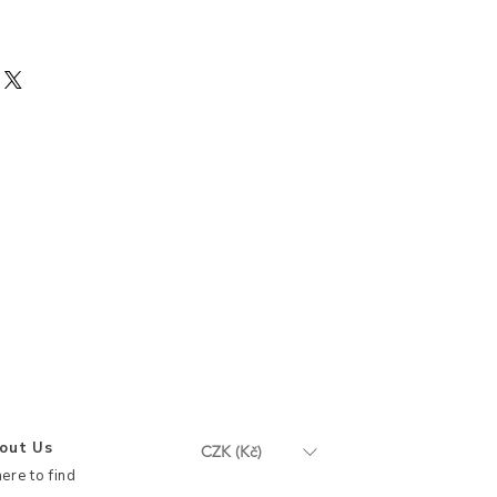
out Us
CZK (Kč)
ere to find