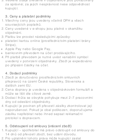
Veškeré údaje uvedené v objednávce jsou považovány
za správné; za jejich nesprávnost nese odpovědnost
kupující.
3. Ceny a platební podmínky
Všechny ceny jsou uvedeny včetně DPH a všech
souvisejících poplatků.
Ceny uvedené v e-shopu jsou platné v okamžiku
objednání.
Platbu lze provést následujícími způsoby:
platební kartou online (prostřednictvím platební brány
Stripe),
Apple Pay nebo Google Pay,
bankovním převodem na účet prodávajícího.
Při platbě převodem je nutné uvést variabilní symbol
uvedený v potvrzení objednávky. Zboží je expedováno
po připsání částky na účet.
4. Dodací podmínky
Zboží je doručováno prostřednictvím smluvních
přepravců na území České republiky, Slovenska a
dalších zemí EU.
Cena dopravy je uvedena v objednávkovém formuláři a
může se lišit dle cílové země.
Dodací lhůta se obvykle pohybuje mezi 2–7 pracovními
dny od odeslání objednávky.
Kupující je povinen při převzetí zásilky zkontrolovat její
neporušenost. Pokud je obal poškozen, doporučujeme
zásilku nepřebírat nebo ihned sepsat reklamační
protokol s dopravcem.
5. Odstoupení od smlouvy (vrácení zboží)
Kupující – spotřebitel má právo odstoupit od smlouvy do
14 dnů od převzetí zboží, bez udání důvodu.
Pro uplatnění tohoto práva může kupující zaslat