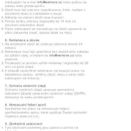
odstoupení na e-mail
info@wemove.cz
nebo poštou na
adresu sídla prodávajícího.
Zboží musí být vráceno nepoškozené, čisté, nejlépe v
původním obalu a s dokladem o koupi.
Náklady na vrácení zboží nese kupující.
Peníze budou vráceny nejpozději do 14 dnů od
doručení vráceného zboží.
Právo odstoupení se nevztahuje na zboží upravené na
přání zákazníka (např. úprava délek na míru).
6. Reklamace a záruka
Na prodávané zboží se vztahuje zákonná záruka 24
měsíců.
Reklamace musí být uplatněna bez zbytečného odkladu
po zjištění vady, e-mailem na
info@wemove.cz
nebo
písemně.
Prodávající je povinen vyřídit reklamaci nejpozději do 30
dnů od jejího přijetí.
V případě oprávněné reklamace má kupující právo na
bezplatnou opravu, výměnu zboží, slevu z ceny nebo
odstoupení od smlouvy.
7. Ochrana osobních údajů
Ochranu osobních údajů upravuje samostatný
dokument Zásady zpracování osobních údajů (GDPR),
dostupný na webu prodávajícího.
8. Mimosoudní řešení sporů
Spotřebitel má právo na mimosoudní řešení
spotřebitelského sporu, které zajišťuje Česká obchodní
inspekce (
www.coi.cz
).
9. Závěrečná ustanovení
Tyto obchodní podmínky jsou platné a účinné od