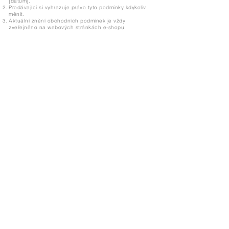
[datum].
Prodávající si vyhrazuje právo tyto podmínky kdykoliv
měnit.
Aktuální znění obchodních podmínek je vždy
zveřejněno na webových stránkách e-shopu.
Wemove
Since 2014, we create collections that adapt to
life in motion - balancing functionality,
contemporary design, and sustainability.
—
Visit Us
Showroom -
Backyard Concept Store
U Obecního dvora 2, Praha 1
Po-So 11-19