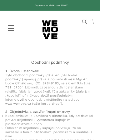
Doprava zdarma při nákupu nad 2200 Kč
Obchodní podmínky
1. Úvodní ustanovení
Tyto obchodní podmínky (dále jen „obchodní
podmínky“) upravují práva a povinnosti mezi Mgr.Art.
Lucie Cihlářovou, IČO:
87849160
, se sídlem 9.května
791, 57001 Litomyšl, zapsanou v živnostenském
rejstříku (dále jen „prodávající“) a zákazníky (dále jen
„kupující“) při nákupu zboží prostřednictvím
internetového obchodu umístěného na adrese
www.wemove.cz
(dále jen „e-shop“).
2. Objednávka a uzavření kupní smlouvy
Kupní smlouva je uzavřena v okamžiku, kdy prodávající
potvrdí objednávku vytvořenou kupujícím
prostřednictvím e-shopu.
Odesláním objednávky kupující potvrzuje, že se
seznámil s těmito obchodními podmínkami a souhlasí s
nimi.