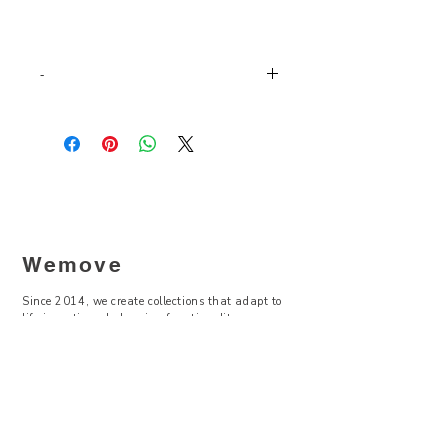
-
Sportovní legíny s vysokým pasem
Pohodlné legíny vhodné pro
intenzivní
trénink i běžné denní aktivity
. Vyrobené
z pružného a příjemného materiálu, který
se přizpůsobí pohybu a poskytne oporu
tam, kde je potřeba.
Vysoký pas
a
zaoblené linie
zvýrazňují ženskou
siluetu.
Wemove
Detaily:
Vysoký pas pro jistotu a pohodlí při
Since 2014, we create collections that adapt to
pohybu
life in motion - balancing functionality,
contemporary design, and sustainability.
Zaoblené linie pro lichotivý ženský
střih
Pružný, odolný materiál vhodný pro
—
sport i volný čas
Kapsa v zadní části pasu
Visit Us