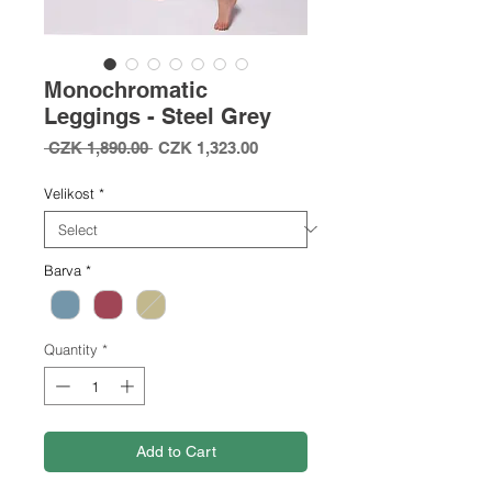
Monochromatic
Leggings - Steel Grey
Regular
Sale
 CZK 1,890.00 
CZK 1,323.00
Price
Price
Velikost
*
Barva
*
Quantity
*
Add to Cart