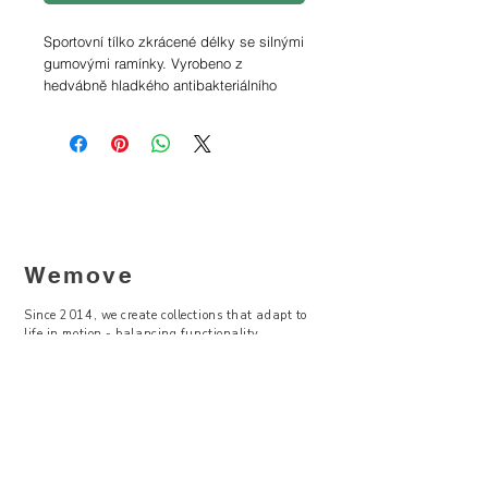
Sportovní tílko zkrácené délky se silnými
gumovými ramínky. Vyrobeno z
hedvábně hladkého antibakteriálního
materiálu.
materiálové složení: 90 % microPES, 10
% spandex
péče: praní na 30 °C, nežehlete, nesušte
v bubnové sušičce, nebělte
* modelka měří 172 cm a nosí velikost S
Wemove
Velikostní tabulka
Since 2014, we create collections that adapt to
life in motion - balancing functionality,
Vyrobeno v ČR.
contemporary design, and sustainability.
—
Visit Us
Showroom -
Backyard Concept Store