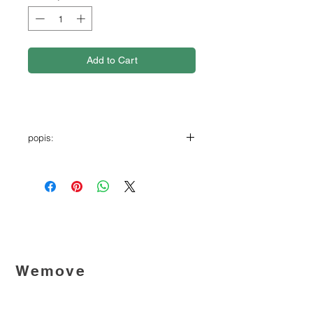
Add to Cart
popis:
Představujeme stylovou sportovní
podprsenku s kontrastním lemem v
zářivě zelené barvě.
Tato pohodlná podprsenka s výraznými
detaily je ideální pro všechny typy
sportovních aktivit – od jógy až po běh.
Má možnost vložení vycpávek pro větší
Wemove
oporu a zakrytí. Navíc je dostatečně
univerzální i pro plavání.
Since 2014, we create collections that adapt to
materiálové složení: 80 % polyester, 20
life in motion - balancing functionality,