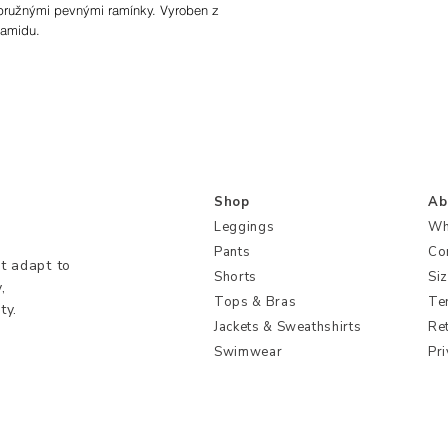
s pružnými pevnými ramínky. Vyroben z
yamidu.
ý polyamid, 20 % elastan
ušte v bubnové sušičce, nebělte
Shop
Ab
Leggings
Wh
Pants
Co
t adapt to
Shorts
Si
,
Tops & Bras
Te
ty.
Jackets & Sweathshirts
Re
Swimwear
Pri