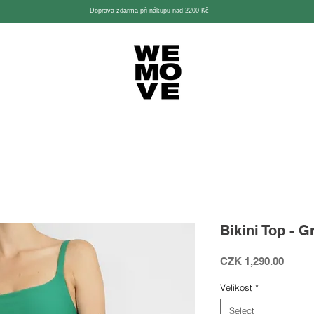
Doprava zdarma při nákupu nad 2200 Kč
Bikini Top - G
Price
CZK 1,290.00
Velikost
*
Select