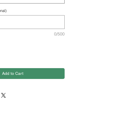
nal)
0/500
Add to Cart