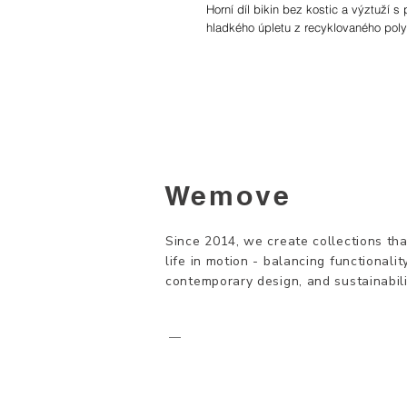
Horní díl bikin bez kostic a výztuží 
hladkého úpletu z recyklovaného pol
materiálové složení: 80 % recyklovan
péče: praní na 30 °C, nežehlete, nes
Vyrobeno v České republice.
Wemove
Velikostní tabulka
Since 2014, we create collections tha
life in motion - balancing functionality
contemporary design, and sustainabili
—