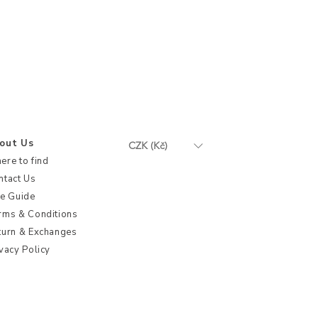
out Us
CZK (Kč)
ere to find
ntact Us
ze Guide
rms & Conditions
turn & Exchanges
vacy Policy