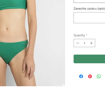
Zanechte zprávu (optio
Quantity
*