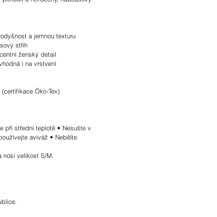
rodyšnost a jemnou texturu
ový střih
centní ženský detail
vhodná i na vrstvení
(certifikace Öko-Tex)
e při střední teplotě • Nesušte v
oužívejte aviváž • Nebělte
 nosí velikost S/M.
blice.