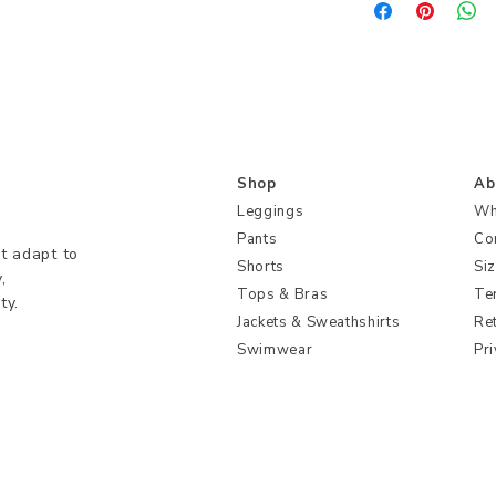
Shop
Ab
Leggings
Wh
Pants
Co
t adapt to
Shorts
Si
,
Tops & Bras
Te
ty.
Jackets & Sweathshirts
Re
Swimwear
Pri