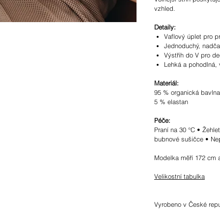
vzhled.
Detaily:
Vaflový úplet pro p
Jednoduchý, nadčas
Výstřih do V pro de
Lehká a pohodlná, 
Materiál:
95 % organická bavlna 
5 % elastan
Péče:
Praní na 30 °C • Žehlet
bubnové sušičce • Nep
Modelka měří 172 cm a
Velikostní tabulka
Vyrobeno v České repu