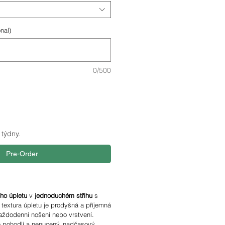
nal)
0/500
týdny.
Pre-Order
ho úpletu
v
jednoduchém střihu
s
textura úpletu je prodyšná a příjemná
každodenní nošení nebo vrstvení.
je pohodlí a nenucený, nadčasový