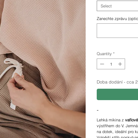
Select
Zanechte zprávu (optio
Quantity
*
Doba dodání - cca 2 
-
Lehká mikina z
vaflové
výstřihem do V. Jemná 
na dotek, ideální pro 
Volnější střih poskytu