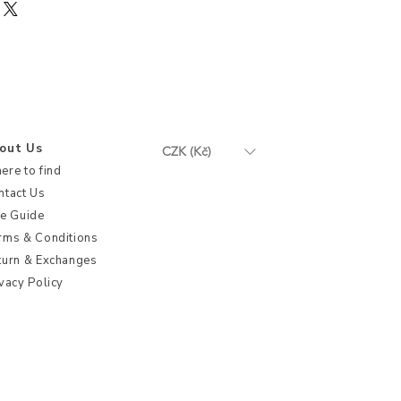
out Us
CZK (Kč)
ere to find
ntact Us
ze Guide
rms & Conditions
turn & Exchanges
vacy Policy