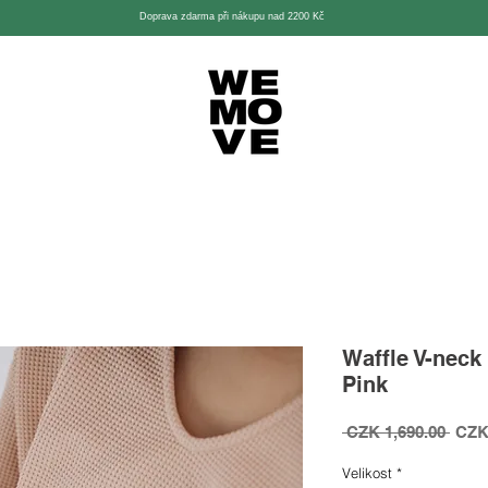
Doprava zdarma při nákupu nad 2200 Kč
Waffle V-neck
Pink
Regu
 CZK 1,690.00 
CZK
Price
Velikost
*