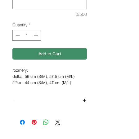
0/500
Quantity
*
Add to Cart
rozměry:
délka: 56 cm (S/M), 57,5 cm (M/L)
šířka : 44 cm (S/M), 47 cm (M/L)
délka rukávů: 63,5 cm (S/M), 65 cm
(M/L)
-
Na přání nabízíme také
prodlouženou
Zůstaňte v teple, ať už se věnujete
verzi střihu
– ideální pro vyšší postavy
jakékoliv aktivitě. Tento lehký top s
nebo pro ty, kdo preferují delší trička.
dlouhým rukávem je vyroben ze 100%
Cena úpravy je
+100 Kč
.
merino vlny
, která přirozeně
dýchá,
reguluje teplotu
a je
odolná proti
Pokud byste o prodlouženou variantu