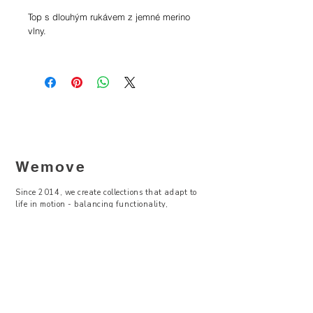
Top s dlouhým rukávem z jemné merino
vlny.
materiálové složení: 100% vlna merino
péče: praní na 30 °C, žehlete na mírný
stupeň, nesušte v bubnové
sušičce, nebělte
Wemove
Since 2014, we create collections that adapt to
life in motion - balancing functionality,
contemporary design, and sustainability.
—
Visit Us
Showroom -
Backyard Concept Store
U Obecního dvora 2, Praha 1